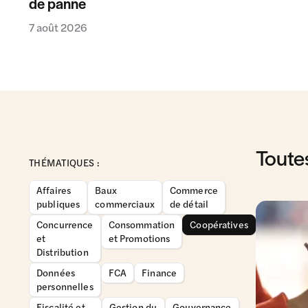
de panne
7 août 2026
Toute
THÉMATIQUES :
Affaires
Baux
Commerce
publiques
commerciaux
de détail
Concurrence
Consommation
Coopératives
et
et Promotions
Distribution
Données
FCA
Finance
personnelles
Fiscalité et
Gestion du
Gouvernance