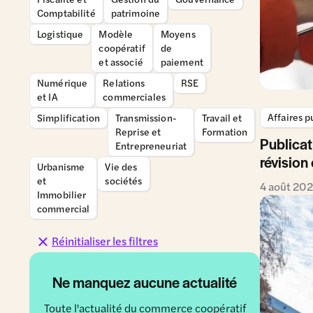
Comptabilité
patrimoine
Logistique
Modèle
Moyens
coopératif
de
et associé
paiement
Numérique
Relations
RSE
et IA
commerciales
Affaires p
Simplification
Transmission-
Travail et
Reprise et
Formation
Publicat
Entrepreneuriat
révision
Urbanisme
Vie des
et
sociétés
4 août 20
Immobilier
commercial
Réinitialiser les filtres
Ne manquez aucune actualité
Toute l'actualité du commerce coopératif