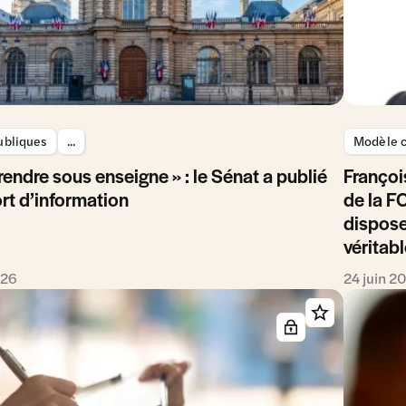
ubliques
...
Modèle c
rendre sous enseigne » : le Sénat a publié
Françoi
rt d’information
de la F
dispose
véritab
026
24 juin 2