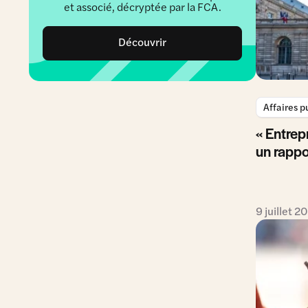
et associé, décryptée par la FCA.
Découvrir
Affaires p
« Entrep
un rappo
9 juillet 2