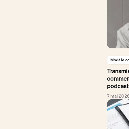
Modèle co
Transmis
commerc
podcast
7 mai 202