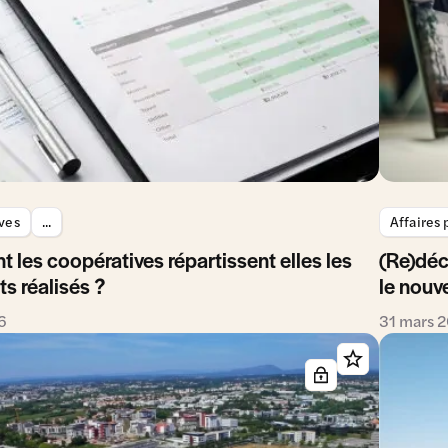
ves
...
Affaires
les coopératives répartissent elles les
(Re)déc
s réalisés ?
le nouv
26
31 mars 