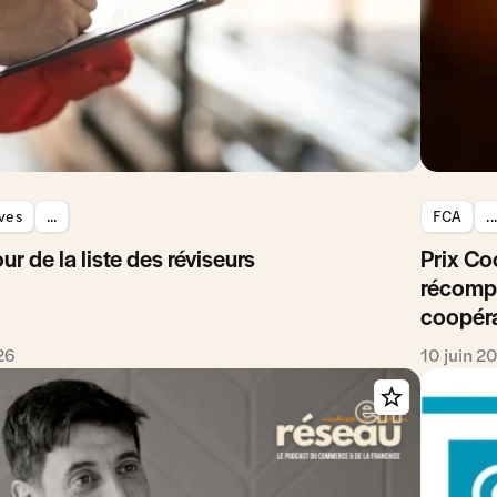
ves
...
FCA
...
ur de la liste des réviseurs
Prix Co
récomp
coopéra
26
10 juin 2