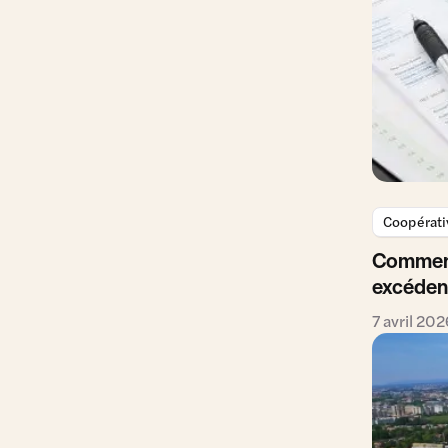
Coopérati
Comment 
excédent
7 avril 20