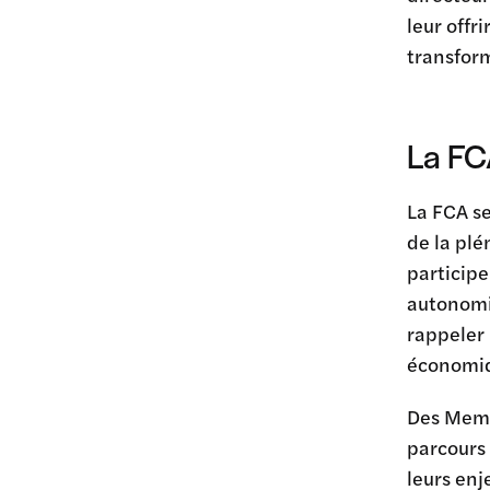
leur offr
transfor
La FC
La FCA se
de la pl
participe
autonomie
rappeler
économiqu
Des Membr
parcours 
leurs enj