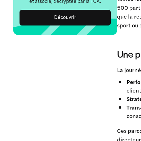
et associé, décryptée par la FCA.
500 parti
que la re
Découvrir
sport ou 
Une p
La journé
Perf
client
Strat
Trans
cons
Ces parc
directeur