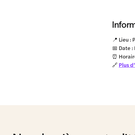
Infor
📍 Lieu :
📅 Date 
⏰ Horair
🔗
Plus d’