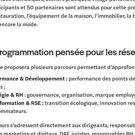
cipants et 50 partenaires sont attendus pour cette pre
stauration, l’équipement de la maison, l’immobilier, la b
encore la mode.
rogrammation pensée pour les rés
e proposera plusieurs parcours permettant d’approfond
ormance & Développement
:
performance des points de v
s ;
égie & RH
: gouvernance, organisation, marque employ
formation & RSE
:
transition écologique, innovation re
ommateurs.
ours s’adressent directement aux dirigeants, responsa
s marketing et digitaux, DAF, juristes, responsables RH, 