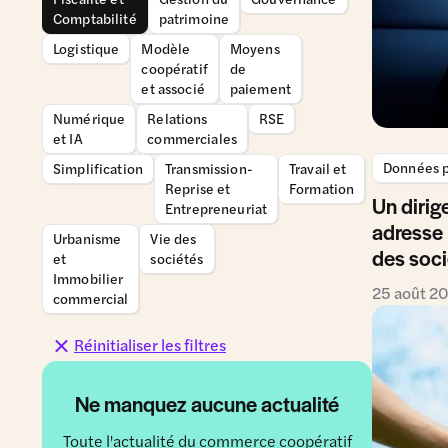
Comptabilité
patrimoine
Logistique
Modèle
Moyens
coopératif
de
et associé
paiement
Numérique
Relations
RSE
et IA
commerciales
Données p
Simplification
Transmission-
Travail et
Reprise et
Formation
Un dirig
Entrepreneuriat
adresse 
Urbanisme
Vie des
des soci
et
sociétés
Immobilier
25 août 2
commercial
Réinitialiser les filtres
Ne manquez aucune actualité
Toute l'actualité du commerce coopératif