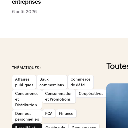
entreprises
6 août 2026
Toute
THÉMATIQUES :
Affaires
Baux
Commerce
publiques
commerciaux
de détail
Concurrence
Consommation
Coopératives
et
et Promotions
Distribution
Données
FCA
Finance
personnelles
Fiscalité et
Gestion du
Gouvernance