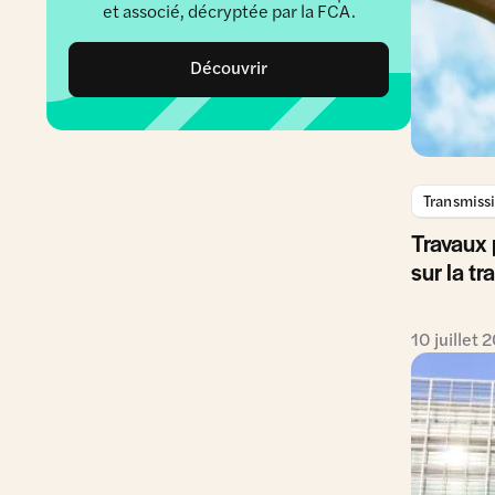
et associé, décryptée par la FCA.
Découvrir
Transmiss
Travaux
sur la t
10 juillet 