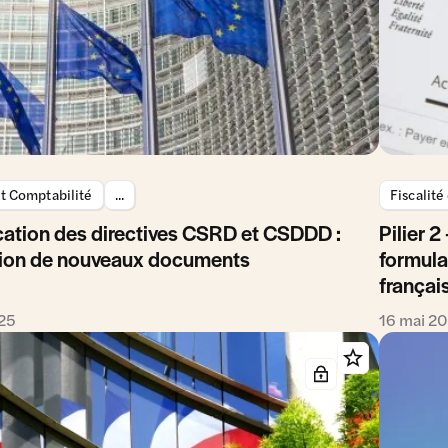
et Comptabilité
...
Fiscalité
cation des directives CSRD et CSDDD :
Pilier 
tion de nouveaux documents
formula
françai
025
16 mai 2