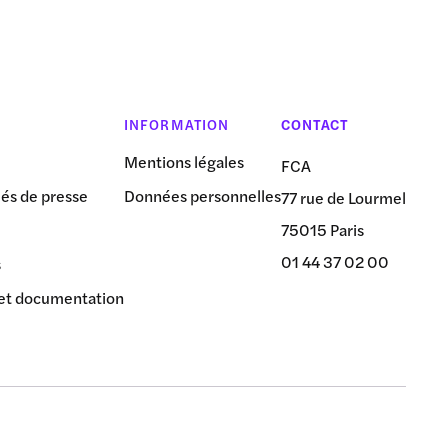
INFORMATION
CONTACT
Mentions légales
FCA
s de presse
Données personnelles
77 rue de Lourmel
75015 Paris
01 44 37 02 00
s
et documentation