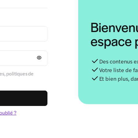
Bienven
espace p
Des contenus e
Votre liste de f
s, politiques de
Et bien plus, d
oublié ?