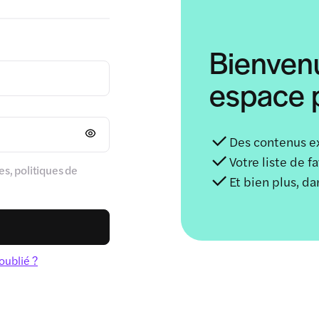
Bienven
espace p
Des contenus e
Votre liste de f
s, politiques de
Et bien plus, d
oublié ?