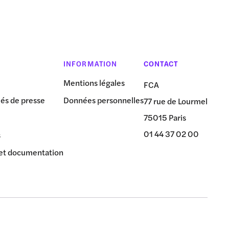
INFORMATION
CONTACT
Mentions légales
FCA
s de presse
Données personnelles
77 rue de Lourmel
75015 Paris
01 44 37 02 00
s
et documentation