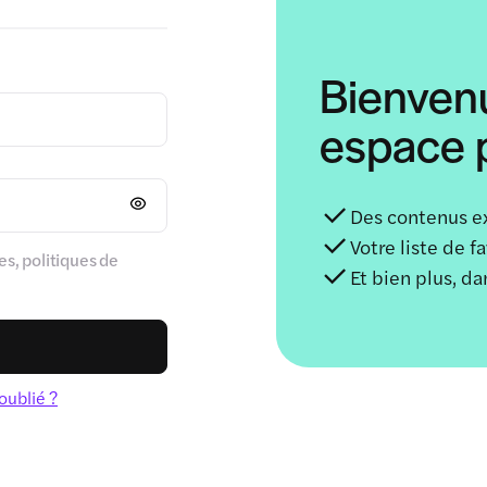
Bienven
espace p
Des contenus e
Votre liste de f
s, politiques de
Et bien plus, d
oublié ?