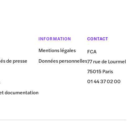
INFORMATION
CONTACT
Mentions légales
FCA
s de presse
Données personnelles
77 rue de Lourmel
75015 Paris
01 44 37 02 00
s
et documentation