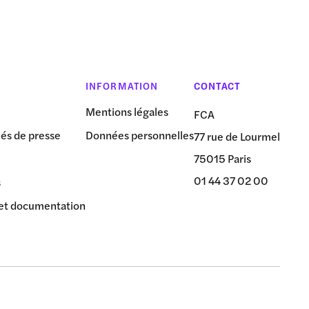
INFORMATION
CONTACT
Mentions légales
FCA
s de presse
Données personnelles
77 rue de Lourmel
75015 Paris
01 44 37 02 00
s
et documentation