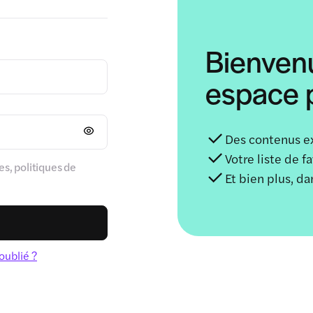
Bienven
espace p
Des contenus e
Votre liste de f
s, politiques de
Et bien plus, d
oublié ?