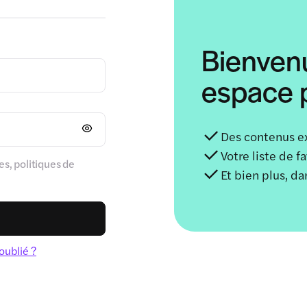
Bienven
espace p
Des contenus e
Votre liste de f
s, politiques de
Et bien plus, d
oublié ?