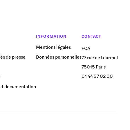
INFORMATION
CONTACT
Mentions légales
FCA
s de presse
Données personnelles
77 rue de Lourmel
75015 Paris
01 44 37 02 00
s
et documentation