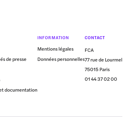
INFORMATION
CONTACT
Mentions légales
FCA
s de presse
Données personnelles
77 rue de Lourmel
75015 Paris
01 44 37 02 00
s
et documentation