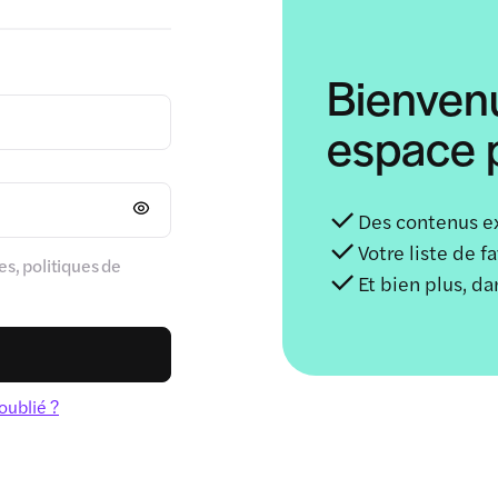
Bienven
espace p
Des contenus e
Votre liste de f
s, politiques de
Et bien plus, d
oublié ?