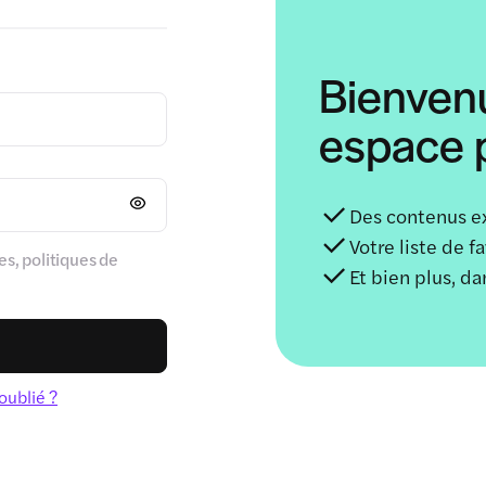
Bienven
espace p
Des contenus e
Votre liste de f
s, politiques de
Et bien plus, d
oublié ?