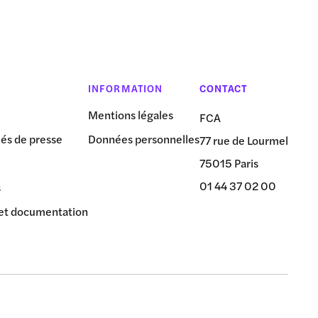
INFORMATION
CONTACT
Mentions légales
FCA
s de presse
Données personnelles
77 rue de Lourmel
75015 Paris
01 44 37 02 00
s
et documentation