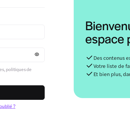
Bienven
espace p
Des contenus e
Votre liste de f
s, politiques de
Et bien plus, d
oublié ?