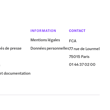
INFORMATION
CONTACT
Mentions légales
FCA
s de presse
Données personnelles
77 rue de Lourmel
75015 Paris
01 44 37 02 00
s
et documentation