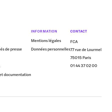
INFORMATION
CONTACT
Mentions légales
FCA
s de presse
Données personnelles
77 rue de Lourmel
75015 Paris
01 44 37 02 00
s
et documentation