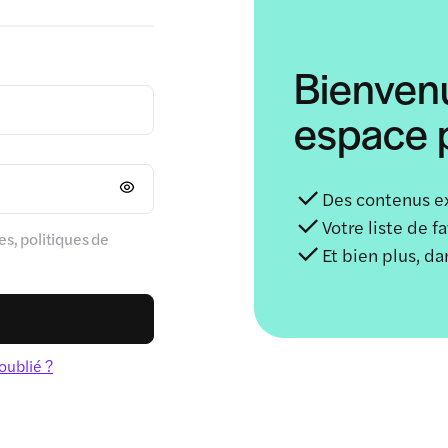
Bienven
espace p
Des contenus e
Votre liste de f
s, politiques de
Et bien plus, d
oublié ?