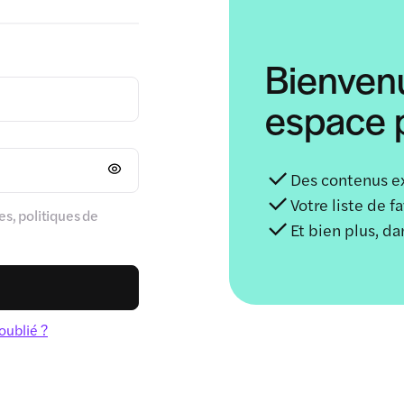
Bienven
espace p
Des contenus e
Votre liste de f
s, politiques de
Et bien plus, d
oublié ?