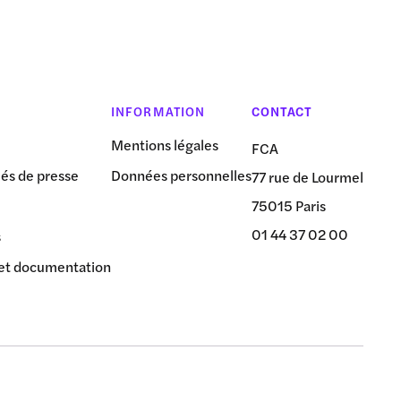
INFORMATION
CONTACT
Mentions légales
FCA
s de presse
Données personnelles
77 rue de Lourmel
75015 Paris
01 44 37 02 00
s
et documentation