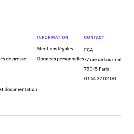
INFORMATION
CONTACT
Mentions légales
FCA
s de presse
Données personnelles
77 rue de Lourmel
75015 Paris
01 44 37 02 00
s
et documentation