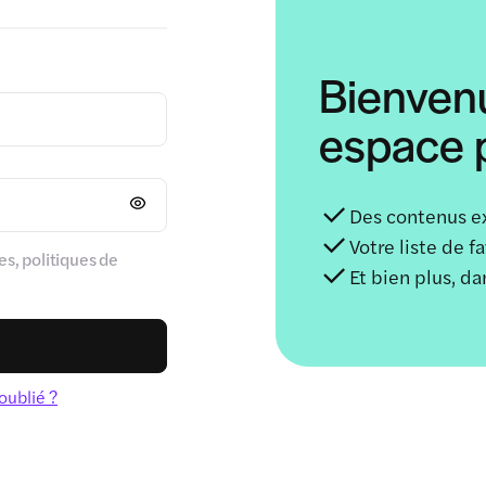
Bienven
espace p
Des contenus e
Votre liste de f
s, politiques de
Et bien plus, d
oublié ?