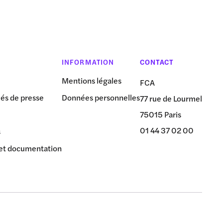
INFORMATION
CONTACT
Mentions légales
FCA
s de presse
Données personnelles
77 rue de Lourmel
75015 Paris
01 44 37 02 00
s
et documentation