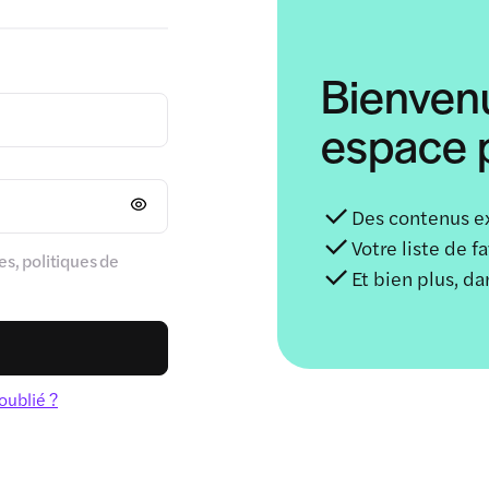
Bienven
espace p
Des contenus e
Votre liste de f
s, politiques de
Et bien plus, d
oublié ?