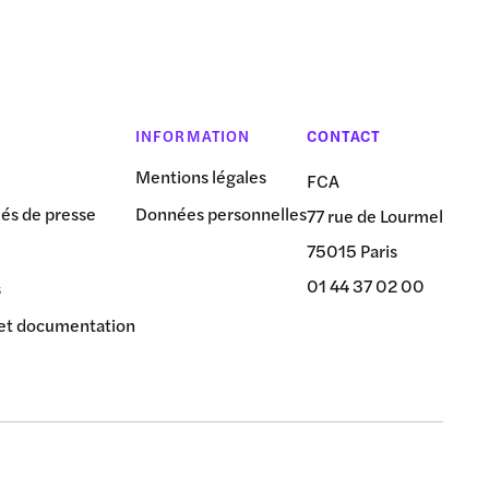
INFORMATION
CONTACT
Mentions légales
FCA
s de presse
Données personnelles
77 rue de Lourmel
75015 Paris
01 44 37 02 00
s
et documentation