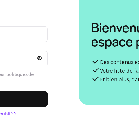
Bienven
espace p
Des contenus e
Votre liste de f
s, politiques de
Et bien plus, d
oublié ?