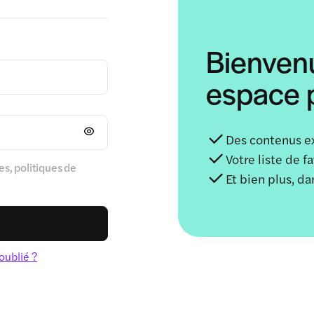
Bienven
espace p
Des contenus e
Votre liste de f
s, politiques de
Et bien plus, d
oublié ?