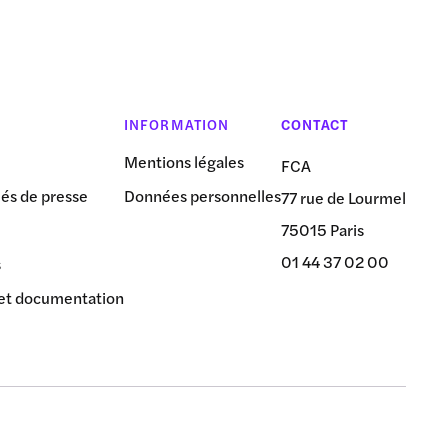
INFORMATION
CONTACT
Mentions légales
FCA
s de presse
Données personnelles
77 rue de Lourmel
75015 Paris
01 44 37 02 00
s
et documentation