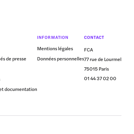
INFORMATION
CONTACT
Mentions légales
FCA
s de presse
Données personnelles
77 rue de Lourmel
75015 Paris
01 44 37 02 00
s
et documentation