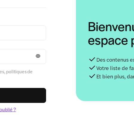
Bienven
espace p
Des contenus e
Votre liste de f
s, politiques de
Et bien plus, d
oublié ?