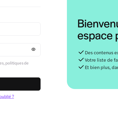
Bienven
espace p
Des contenus e
Votre liste de f
s, politiques de
Et bien plus, d
oublié ?