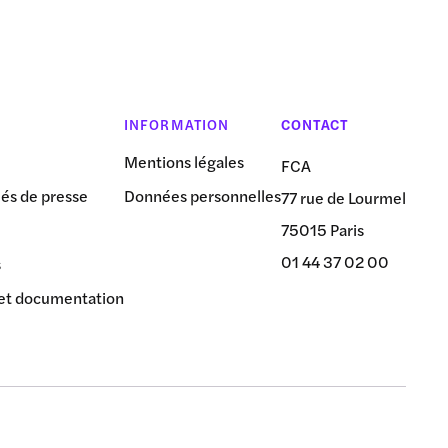
INFORMATION
CONTACT
Mentions légales
FCA
s de presse
Données personnelles
77 rue de Lourmel
75015 Paris
01 44 37 02 00
s
et documentation