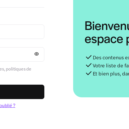
Bienven
espace p
Des contenus e
Votre liste de f
s, politiques de
Et bien plus, d
oublié ?