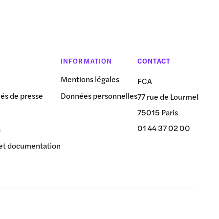
INFORMATION
CONTACT
Mentions légales
FCA
s de presse
Données personnelles
77 rue de Lourmel
75015 Paris
01 44 37 02 00
s
et documentation