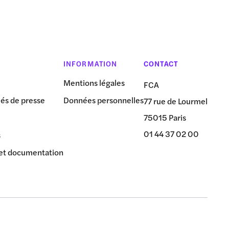
INFORMATION
CONTACT
Mentions légales
FCA
s de presse
Données personnelles
77 rue de Lourmel
75015 Paris
01 44 37 02 00
s
et documentation