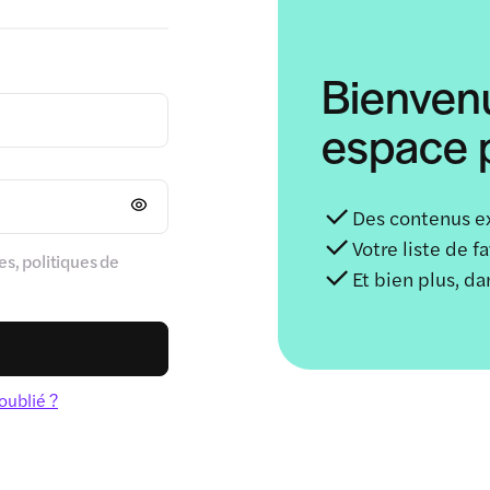
Bienven
espace p
Des contenus e
Votre liste de f
s, politiques de
Et bien plus, d
oublié ?