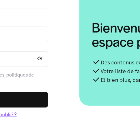
Bienven
espace p
Des contenus e
Votre liste de f
s, politiques de
Et bien plus, d
oublié ?