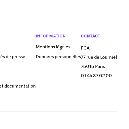
INFORMATION
CONTACT
Mentions légales
FCA
s de presse
Données personnelles
77 rue de Lourmel
75015 Paris
01 44 37 02 00
s
et documentation