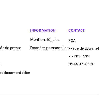
INFORMATION
CONTACT
Mentions légales
FCA
s de presse
Données personnelles
77 rue de Lourmel
75015 Paris
01 44 37 02 00
s
et documentation