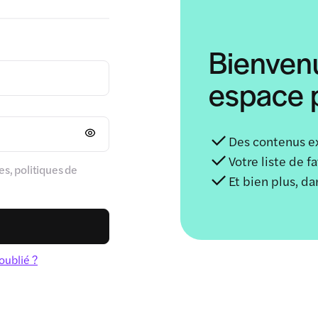
Bienven
espace p
Des contenus e
Votre liste de f
s, politiques de
Et bien plus, d
oublié ?