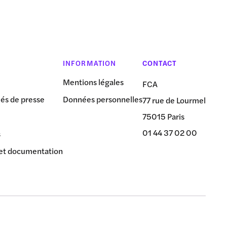
INFORMATION
CONTACT
Mentions légales
FCA
s de presse
Données personnelles
77 rue de Lourmel
75015 Paris
01 44 37 02 00
s
et documentation