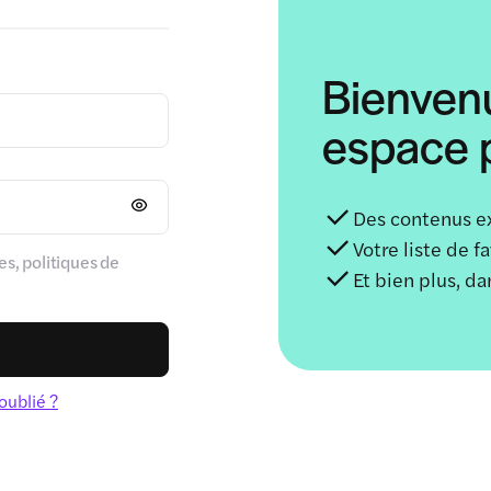
Bienven
espace p
Des contenus e
Votre liste de f
s, politiques de
Et bien plus, d
oublié ?