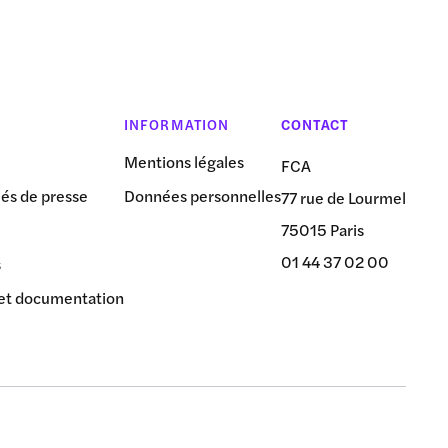
INFORMATION
CONTACT
Mentions légales
FCA
s de presse
Données personnelles
77 rue de Lourmel
75015 Paris
01 44 37 02 00
s
et documentation