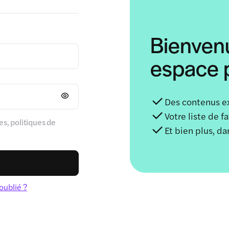
Bienven
espace p
Des contenus e
Votre liste de f
s, politiques de
Et bien plus, d
oublié ?