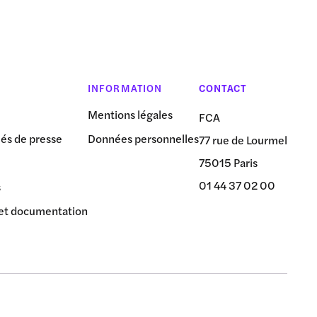
INFORMATION
CONTACT
Mentions légales
FCA
s de presse
Données personnelles
77 rue de Lourmel
75015 Paris
01 44 37 02 00
s
et documentation