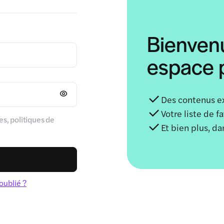
Bienven
espace p
Des contenus e
Votre liste de f
s, politiques de
Et bien plus, d
oublié ?