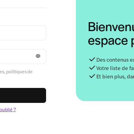
Bienven
espace p
Des contenus e
Votre liste de f
s, politiques de
Et bien plus, d
oublié ?