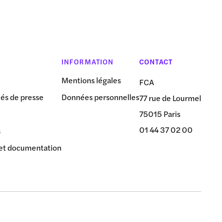
INFORMATION
CONTACT
Mentions légales
FCA
s de presse
Données personnelles
77 rue de Lourmel
75015 Paris
01 44 37 02 00
s
et documentation