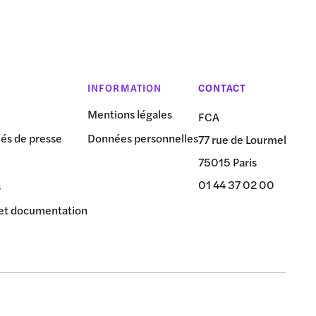
INFORMATION
CONTACT
Mentions légales
FCA
s de presse
Données personnelles
77 rue de Lourmel
75015 Paris
01 44 37 02 00
s
et documentation