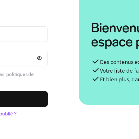
Bienven
espace p
Des contenus e
Votre liste de f
s, politiques de
Et bien plus, d
oublié ?