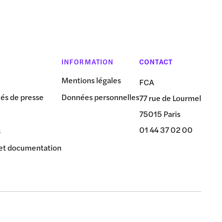
INFORMATION
CONTACT
Mentions légales
FCA
s de presse
Données personnelles
77 rue de Lourmel
75015 Paris
01 44 37 02 00
s
et documentation