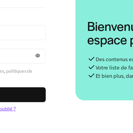
Bienven
espace p
Des contenus e
Votre liste de f
s, politiques de
Et bien plus, d
oublié ?