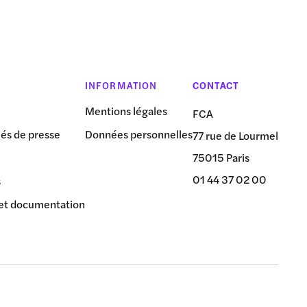
INFORMATION
CONTACT
Mentions légales
FCA
s de presse
Données personnelles
77 rue de Lourmel
75015 Paris
01 44 37 02 00
s
et documentation