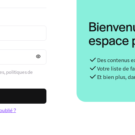
Bienven
espace p
Des contenus e
Votre liste de f
s, politiques de
Et bien plus, d
oublié ?