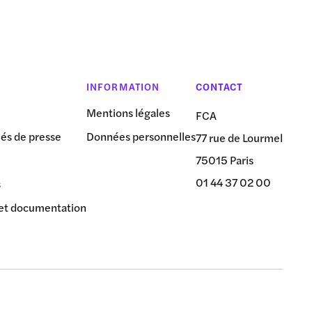
INFORMATION
CONTACT
Mentions légales
FCA
s de presse
Données personnelles
77 rue de Lourmel
75015 Paris
01 44 37 02 00
s
et documentation