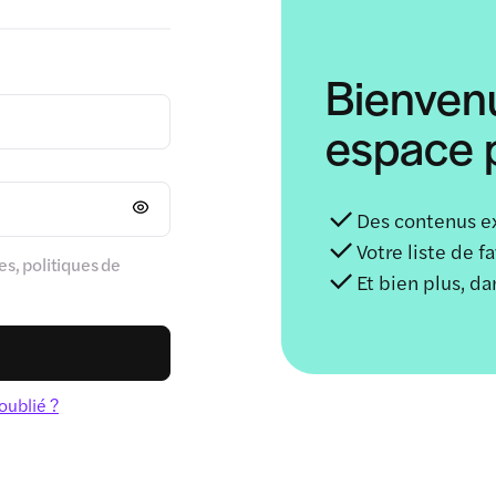
Bienven
espace p
Des contenus e
Votre liste de f
s, politiques de
Et bien plus, d
oublié ?