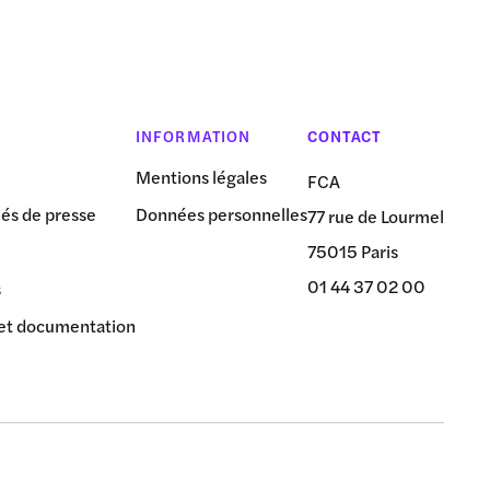
INFORMATION
CONTACT
Mentions légales
FCA
s de presse
Données personnelles
77 rue de Lourmel
75015 Paris
01 44 37 02 00
s
et documentation