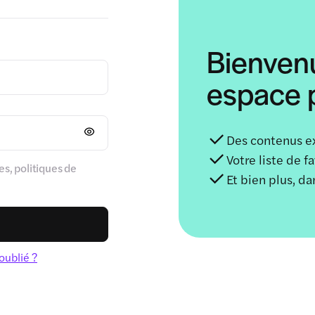
Bienven
espace p
Des contenus e
Votre liste de f
s, politiques de
Et bien plus, d
oublié ?