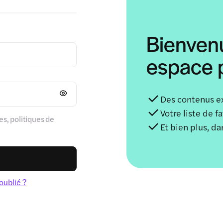
Bienven
espace p
Des contenus e
Votre liste de f
s, politiques de
Et bien plus, d
oublié ?