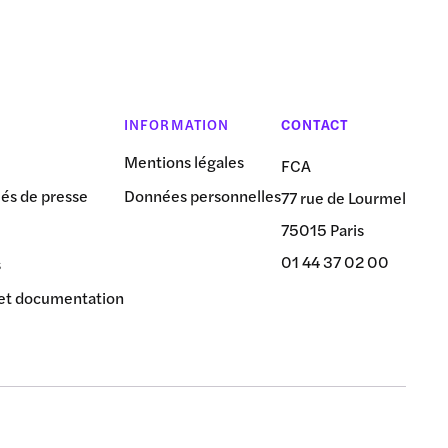
INFORMATION
CONTACT
Mentions légales
FCA
s de presse
Données personnelles
77 rue de Lourmel
75015 Paris
01 44 37 02 00
s
et documentation