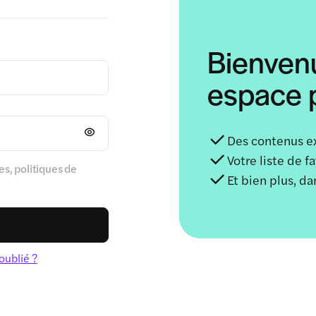
Bienven
espace p
Des contenus e
Votre liste de f
s, politiques de
Et bien plus, d
oublié ?