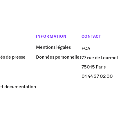
INFORMATION
CONTACT
Mentions légales
FCA
s de presse
Données personnelles
77 rue de Lourmel
75015 Paris
01 44 37 02 00
s
et documentation