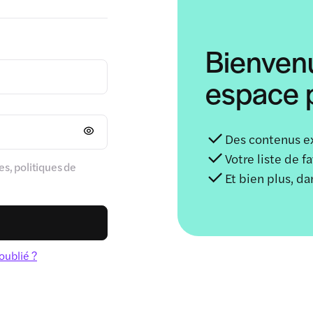
Bienven
espace p
Des contenus e
Votre liste de f
s, politiques de
Et bien plus, d
oublié ?