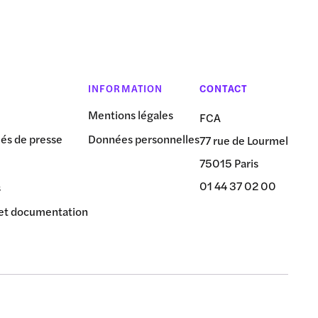
INFORMATION
CONTACT
Mentions légales
FCA
s de presse
Données personnelles
77 rue de Lourmel
75015 Paris
01 44 37 02 00
s
et documentation