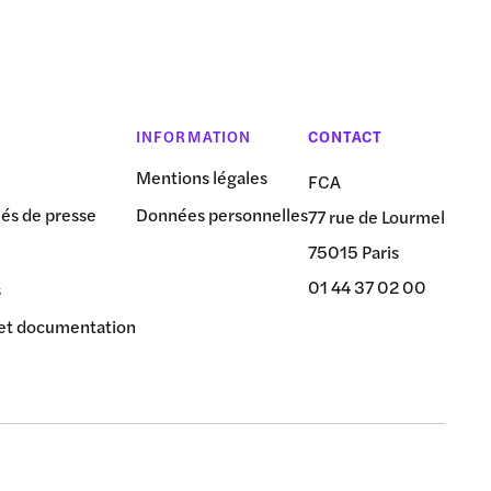
INFORMATION
CONTACT
Mentions légales
FCA
s de presse
Données personnelles
77 rue de Lourmel
75015 Paris
01 44 37 02 00
s
et documentation