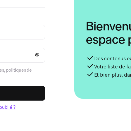
Bienven
espace p
Des contenus e
Votre liste de f
s, politiques de
Et bien plus, d
oublié ?