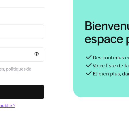
Bienven
espace p
Des contenus e
Votre liste de f
s, politiques de
Et bien plus, d
oublié ?