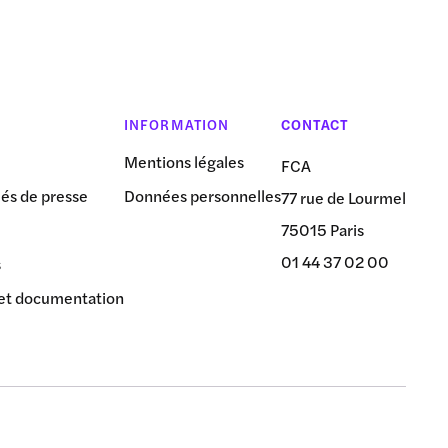
INFORMATION
CONTACT
Mentions légales
FCA
s de presse
Données personnelles
77 rue de Lourmel
75015 Paris
01 44 37 02 00
s
et documentation