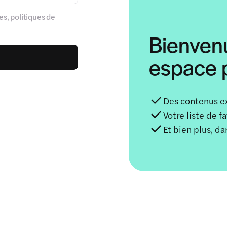
s, politiques de
Bienven
espace p
Des contenus e
Votre liste de f
Et bien plus, d