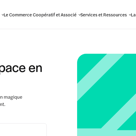
Le Commerce Coopératif et Associé
Services et Ressources
La
space en
ien magique
nt.