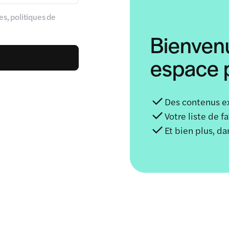
s, politiques de
Bienven
espace p
Des contenus e
Votre liste de f
Et bien plus, d