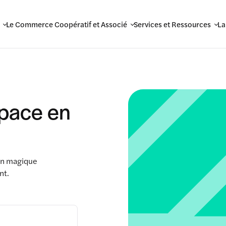
Le Commerce Coopératif et Associé
Services et Ressources
La
space en
ien magique
nt.