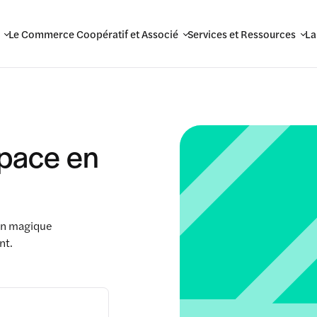
Le Commerce Coopératif et Associé
Services et Ressources
La
space en
ien magique
nt.