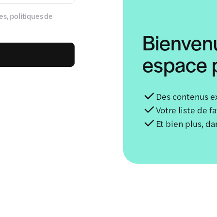
s, politiques de
Bienven
espace p
Des contenus e
Votre liste de f
Et bien plus, d