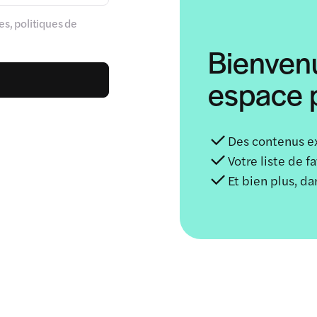
s, politiques de
Bienven
espace p
Des contenus e
Votre liste de f
Et bien plus, d