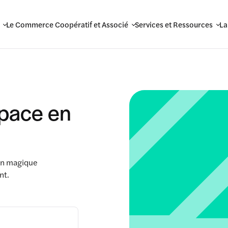
Le Commerce Coopératif et Associé
Services et Ressources
La
space en
ien magique
nt.