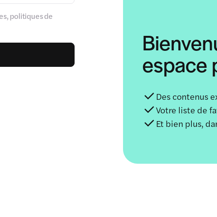
s, politiques de
Bienven
espace p
Des contenus e
Votre liste de f
Et bien plus, d