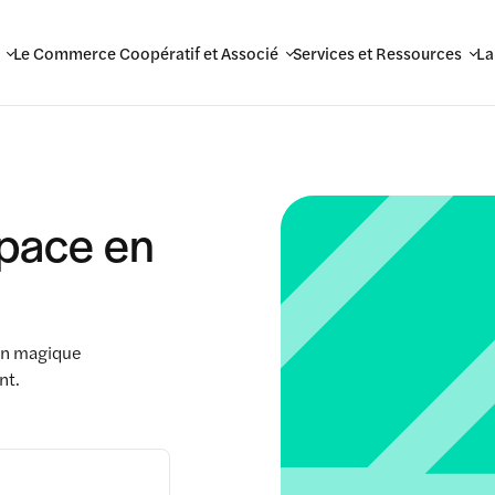
Le Commerce Coopératif et Associé
Services et Ressources
La
space en
ien magique
nt.