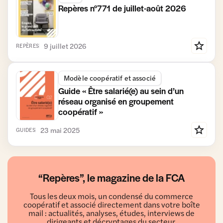
commercial
Repères n°771 de juillet-août 2026
Vie des
sociétés
9 juillet 2026
REPÈRES
Modèle coopératif et associé
Guide « Être salarié(e) au sein d’un
réseau organisé en groupement
coopératif »
23 mai 2025
GUIDES
“Repères”, le magazine de la FCA
Tous les deux mois, un condensé du commerce
coopératif et associé directement dans votre boîte
mail : actualités, analyses, études, interviews de
dirigeants et décryptages du secteur.