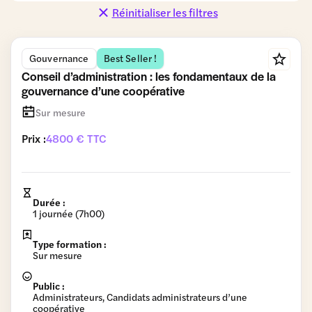
Concurrence
Consommation
Coopératives
Réinitialiser les filtres
et
et Promotions
Distribution
Gouvernance
Best Seller !
Données
Fiscalité et
Gestion du
personnelles
Comptabilité
patrimoine
Conseil d’administration : les fondamentaux de la
gouvernance d’une coopérative
Gouvernance
Relations
RSE
Travail et
commerciales
Formation
Sur mesure
Vie des
Prix :
4800 € TTC
sociétés
Durée :
1 journée (7h00)
Type formation :
Sur mesure
Public :
Administrateurs, Candidats administrateurs d’une
coopérative