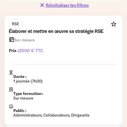
Concurrence
Consommation
Coopératives
Réinitialiser les filtres
et
et Promotions
Distribution
RSE
Données
Fiscalité et
Gestion du
personnelles
Comptabilité
patrimoine
Élaborer et mettre en œuvre sa stratégie RSE
Gouvernance
Relations
RSE
Travail et
Sur mesure
commerciales
Formation
Prix :
2500 € TTC
Vie des
sociétés
Durée :
1 journée (7h00)
Type formation :
Sur mesure
Public :
Administrateurs, Collaborateurs, Dirigeants