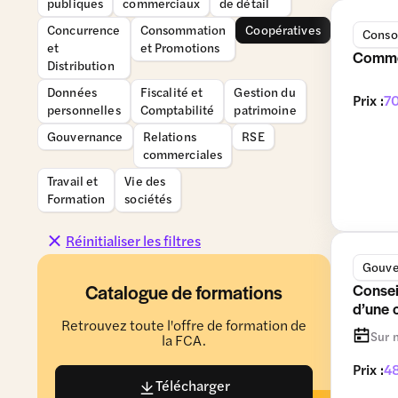
publiques
commerciaux
de détail
Concurrence
Consommation
Coopératives
Conso
et
et Promotions
Commen
Distribution
Données
Fiscalité et
Gestion du
Prix :
70
personnelles
Comptabilité
patrimoine
Gouvernance
Relations
RSE
commerciales
Travail et
Vie des
Formation
sociétés
Réinitialiser les filtres
Gouve
Catalogue de formations
Consei
d’une 
Retrouvez toute l'offre de formation de
Sur 
la FCA.
Prix :
4
Télécharger