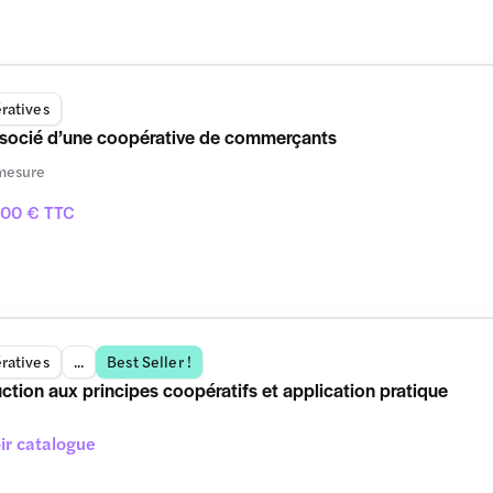
ratives
ssocié d’une coopérative de commerçants
mesure
100 € TTC
ratives
...
Best Seller !
uction aux principes coopératifs et application pratique
ir catalogue