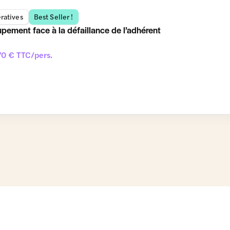
ratives
Best Seller !
upement face à la défaillance de l’adhérent
0 € TTC/pers.