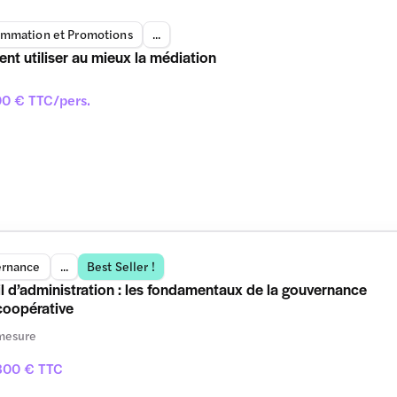
mmation et Promotions
...
t utiliser au mieux la médiation
0 € TTC/pers.
rnance
...
Best Seller !
l d’administration : les fondamentaux de la gouvernance
coopérative
mesure
800 € TTC