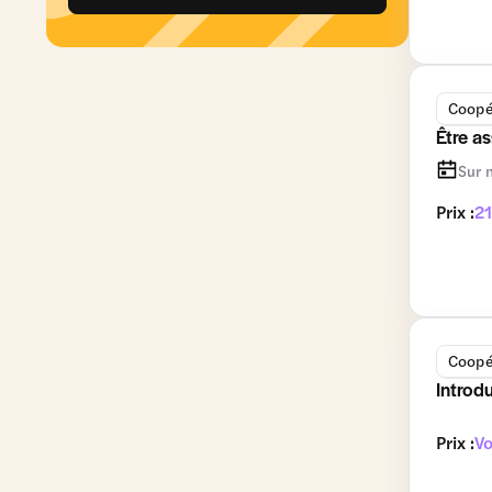
Coopé
Être a
Sur 
Prix :
2
Coopé
Introd
Prix :
Vo