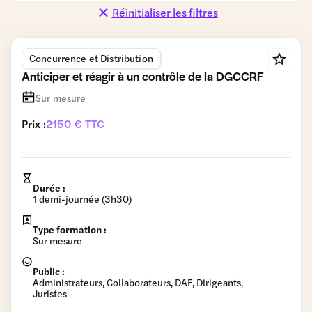
Concurrence
Consommation
Coopératives
Réinitialiser les filtres
et
et Promotions
Distribution
Concurrence et Distribution
Données
Fiscalité et
Gestion du
personnelles
Comptabilité
patrimoine
Anticiper et réagir à un contrôle de la DGCCRF
Gouvernance
Relations
RSE
Travail et
Sur mesure
commerciales
Formation
Prix :
2150 € TTC
Vie des
sociétés
Durée :
1 demi-journée (3h30)
Type formation :
Sur mesure
Public :
Administrateurs, Collaborateurs, DAF, Dirigeants,
Juristes