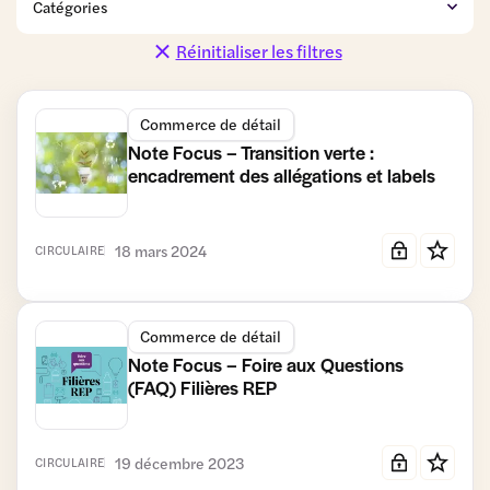
de détail
et
et Promotions
Distribution
Réinitialiser les filtres
Coopératives
Données
Finance
personnelles
Commerce de détail
Fiscalité et
Gestion du
Gouvernance
Comptabilité
patrimoine
Note Focus – Transition verte :
encadrement des allégations et labels
Logistique
Modèle
Moyens
Numérique
coopératif
de
et IA
et associé
paiement
18 mars 2024
CIRCULAIRE
Relations
RSE
Simplification
commerciales
Transmission-
Travail et
Urbanisme
Vie des
Reprise et
Formation
et
sociétés
Commerce de détail
Entrepreneuriat
Immobilier
Note Focus – Foire aux Questions
commercial
(FAQ) Filières REP
19 décembre 2023
CIRCULAIRE