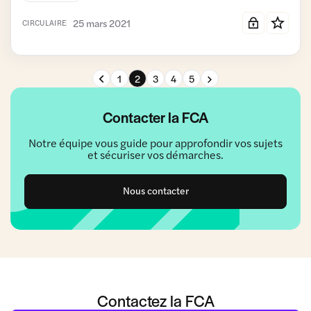
25 mars 2021
CIRCULAIRE
Page précédente
Page suivante
1
2
3
4
5
Contacter la FCA
Notre équipe vous guide pour approfondir vos sujets
et sécuriser vos démarches.
Nous contacter
Contactez la FCA