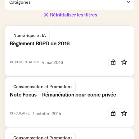
de détail
et
et Promotions
Distribution
Réinitialiser les filtres
Coopératives
Données
Finance
personnelles
Numérique et IA
Fiscalité et
Gestion du
Gouvernance
Comptabilité
patrimoine
Règlement RGPD de 2016
Logistique
Modèle
Moyens
Numérique
coopératif
de
et IA
4 mai 2016
DOCUMENTATION
et associé
paiement
Relations
RSE
Simplification
commerciales
Consommation et Promotions
Transmission-
Travail et
Urbanisme
Vie des
Note Focus – Rémunération pour copie privée
Reprise et
Formation
et
sociétés
Entrepreneuriat
Immobilier
commercial
1 octobre 2014
CIRCULAIRE
Consommation et Promotions