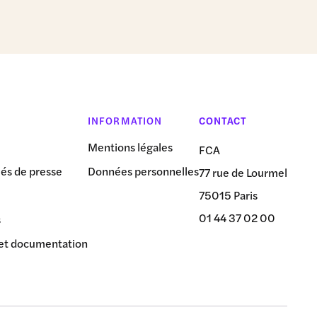
INFORMATION
CONTACT
Mentions légales
FCA
s de presse
Données personnelles
77 rue de Lourmel
75015 Paris
01 44 37 02 00
s
et documentation