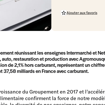
Ajouter aux favoris
ement réunissant les enseignes Intermarché et Net
, auto, restauration et production avec Agromousq
ion de 2,1% hors carburant, représentant un chiffres
et 37,58 milliards en France avec carburant.
roissance du Groupement en 2017 et l’accélér
limentaire confirment la force de notre modèl
le, la diversité de nos enseignes, notre capa