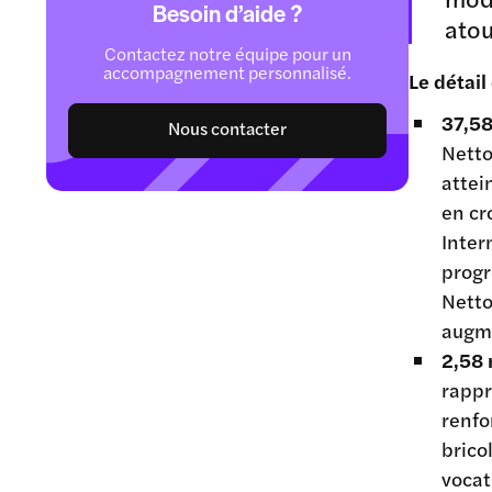
Besoin d’aide ?
atou
Contactez notre équipe pour un
accompagnement personnalisé.
Le détail
37,58
Nous contacter
Netto
attei
en cr
Inter
progr
Netto
augme
2,58 
rappr
renfo
brico
vocat