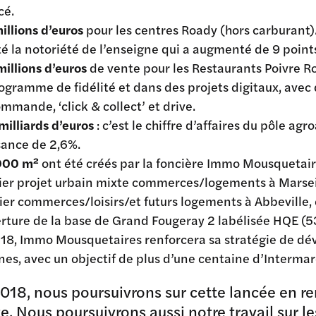
cé.
illions d’euros
pour les centres Roady (hors carburant).
té la notoriété de l’enseigne qui a augmenté de 9 point
millions d’euros
de vente pour les Restaurants Poivre Ro
ogramme de fidélité et dans des projets digitaux, avec d
mmande, ‘click & collect’ et drive.
milliards d’euros
: c’est le chiffre d’affaires du pôle a
sance de 2,6%.
000 m²
ont été créés par la foncière Immo Mousquetair
er projet urbain mixte commerces/logements à Marseill
ier commerces/loisirs/et futurs logements à Abbeville, 
erture de la base de Grand Fougeray 2 labélisée HQE (
18, Immo Mousquetaires renforcera sa stratégie de dé
nes, avec un objectif de plus d’une centaine d’Interma
018, nous poursuivrons sur cette lancée en r
e. Nous poursuivrons aussi notre travail sur 