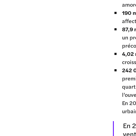
amor
190 m
affec
87,9 
un pr
préco
4,02 
crois
242 
premi
quart
l’ouv
En 20
urbai
En 2
vent